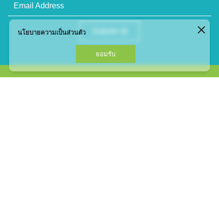
Email Address
Submit
นโยบายความเป็นส่วนตัว
ยอมรับ
735, 735/1-8 ถนนศรีนครินทร์ แขวงพัฒนาการ เขต
สวนหลวง กรุงเทพฯ 10250
เบอร์โทรศัพท์ : 02-108-6000
อีเมล :
info@thanyapark.com
THANYA PARK
สเปซ
ไดเร็คทอรี่